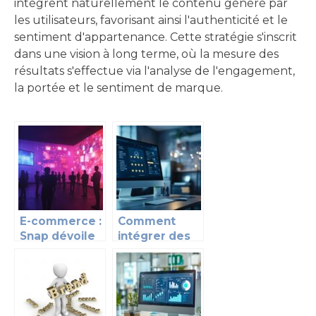
intègrent naturellement le contenu généré par
les utilisateurs, favorisant ainsi l'authenticité et le
sentiment d'appartenance. Cette stratégie s'inscrit
dans une vision à long terme, où la mesure des
résultats s'effectue via l'analyse de l'engagement,
la portée et le sentiment de marque.
E-commerce :
Comment
Snap dévoile
intégrer des
une série de
avis clients
mises à jour
sur votre site
lors du
WordPress
sommet
pour
annuel des
augmenter la