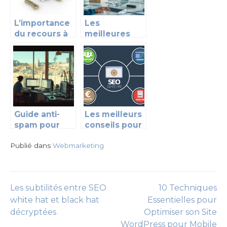
partenaires
confiance :
pour booster
Décryptage
L’importance
Les
les ventes
intelligent des
du recours à
meilleures
retours
une agence
stratégies
clients
branding
pour booster
votre
marketing
digital
Guide anti-
Les meilleurs
spam pour
conseils pour
Webmail
améliorer
Publié dans
Convergence
Webmarketing
votre
Lyon :
référencement
résolution
des
Les subtilités entre SEO
10 Techniques
problèmes
Navigation
fréquents
white hat et black hat
Essentielles pour
décryptées
Optimiser son Site
de
WordPress pour Mobile