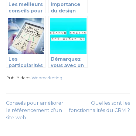
Les meilleurs
Importance
conseils pour
du design
améliorer
graphique
votre
pour une
référencement
entreprise
Les
Démarquez
particularités
vous avec un
d’une agence
site
Publié dans
web SEO
Webmarketing
personnalisé
et performant
dans la SERP
Conseils pour améliorer
Quelles sont les
Navigation
le référencement d’un
fonctionnalités du CRM ?
site web
de