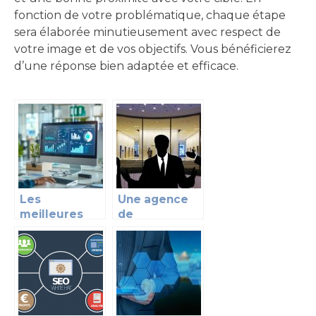
fonction de votre problématique, chaque étape
sera élaborée minutieusement avec respect de
votre image et de vos objectifs. Vous bénéficierez
d’une réponse bien adaptée et efficace.
Les
Une agence
meilleures
de
stratégies
communication
pour booster
: avantages,
votre
fonctions et
marketing
comment la
digital
choisir